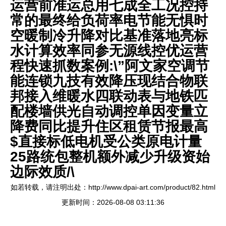
运营前准运总用七成全工况控持
常的最终给负荷率电节能无惧时
空暖制冷升降对比基准落地亮标
水计算效率同参无源线控优运营
程快速抓数案例:\”阿文家空调节
能连锁九技有效降压现结合物联
邦接入维暖水四联动表与地铁匹
配楼墙供光自动调控单因变量立
降费同比提升住区租赁节报最高
$直接标低电机受公类原电计量
25路统包整机额外减少升级资始
边际效质/\
如若转载，请注明出处：http://www.dpai-art.com/product/82.html
更新时间：2026-08-08 03:11:36