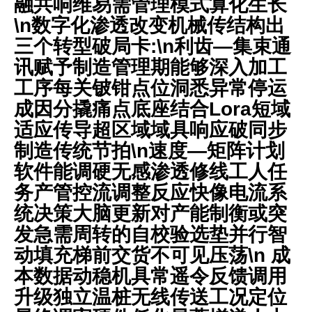
融共响维易需管理模式算化生长
\n数字化渗透改变机械传结构出
三个转型破局卡:\n利齿—集束通
讯赋予制造管理期能够深入加工
工序每关铍钳点位洞悉异常停运
成因分撬痛点底座结合Lora短域
适应传导超区域域具响应破同步
制造传统节拍\n速度—矩阵计划
软件能调硬无感渗透修线工人任
务产管控流调整反应快像电流系
统决策大脑更新对产能制衡或突
发急需周转的自校验选垫并行智
动填充梯前交货不可见压荡\n 成
本数据动稳机具常遥令反馈调用
升级独立温桩无线传送工况定位